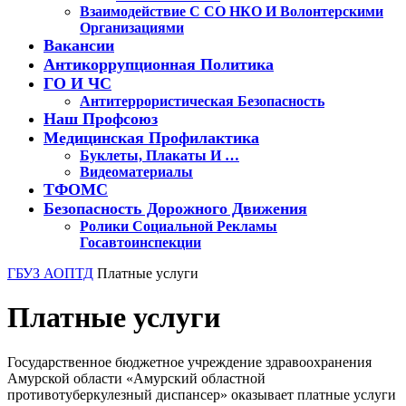
Взаимодействие С СО НКО И Волонтерскими
Организациями
Вакансии
Антикоррупционная Политика
ГО И ЧС
Антитеррористическая Безопасность
Наш Профсоюз
Медицинская Профилактика
Буклеты, Плакаты И …
Видеоматериалы
ТФОМС
Безопасность Дорожного Движения
Ролики Социальной Рекламы
Госавтоинспекции
Кнопка
ГБУЗ АОПТД
Платные услуги
Закрыть
Платные услуги
Государственное бюджетное учреждение здравоохранения
Амурской области «Амурский областной
противотуберкулезный диспансер» оказывает платные услуги