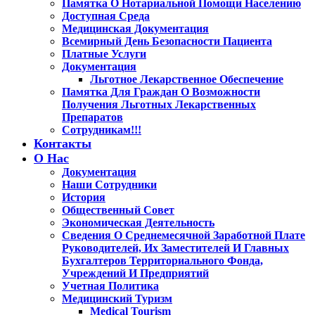
Памятка О Нотариальной Помощи Населению
Доступная Среда
Медицинская Документация
Всемирный День Безопасности Пациента
Платные Услуги
Документация
Льготное Лекарственное Обеспечение
Памятка Для Граждан О Возможности
Получения Льготных Лекарственных
Препаратов
Сотрудникам!!!
Контакты
О Нас
Документация
Наши Сотрудники
История
Общественный Совет
Экономическая Деятельность
Сведения О Среднемесячной Заработной Плате
Руководителей, Их Заместителей И Главных
Бухгалтеров Территориального Фонда,
Учреждений И Предприятий
Учетная Политика
Медицинский Туризм
Medical Tourism