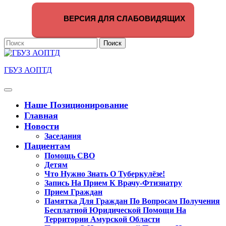
Перейти
к
ВЕРСИЯ ДЛЯ СЛАБОВИДЯЩИХ
содержимому
Поиск
по:
ГБУЗ АОПТД
Кнопка
Открыть
Наше Позиционирование
Главная
Новости
Заседания
Пациентам
Помощь СВО
Детям
Что Нужно Знать О Туберкулёзе!
Запись На Прием К Врачу-Фтизиатру
Прием Граждан
Памятка Для Граждан По Вопросам Получения
Бесплатной Юридической Помощи На
Территории Амурской Области