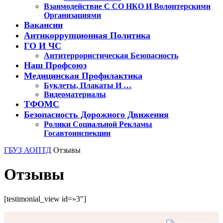
Взаимодействие С СО НКО И Волонтерскими
Организациями
Вакансии
Антикоррупционная Политика
ГО И ЧС
Антитеррористическая Безопасность
Наш Профсоюз
Медицинская Профилактика
Буклеты, Плакаты И …
Видеоматериалы
ТФОМС
Безопасность Дорожного Движения
Ролики Социальной Рекламы
Госавтоинспекции
Кнопка
ГБУЗ АОПТД
Отзывы
Закрыть
Отзывы
[testimonial_view id=»3″]