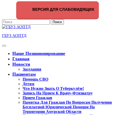
Перейти
к
ВЕРСИЯ ДЛЯ СЛАБОВИДЯЩИХ
содержимому
Поиск
по:
ГБУЗ АОПТД
Кнопка
Открыть
Наше Позиционирование
Главная
Новости
Заседания
Пациентам
Помощь СВО
Детям
Что Нужно Знать О Туберкулёзе!
Запись На Прием К Врачу-Фтизиатру
Прием Граждан
Памятка Для Граждан По Вопросам Получения
Бесплатной Юридической Помощи На
Территории Амурской Области