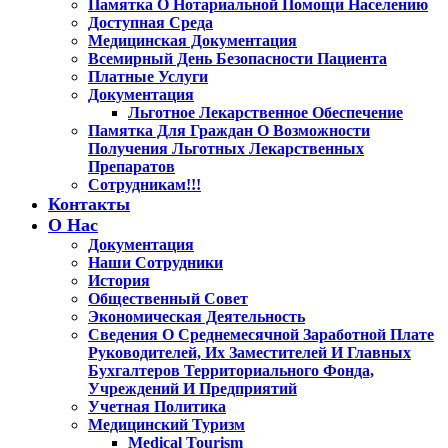
Памятка О Нотариальной Помощи Населению
Доступная Среда
Медицинская Документация
Всемирный День Безопасности Пациента
Платные Услуги
Документация
Льготное Лекарственное Обеспечение
Памятка Для Граждан О Возможности
Получения Льготных Лекарственных
Препаратов
Сотрудникам!!!
Контакты
О Нас
Документация
Наши Сотрудники
История
Общественный Совет
Экономическая Деятельность
Сведения О Среднемесячной Заработной Плате
Руководителей, Их Заместителей И Главных
Бухгалтеров Территориального Фонда,
Учреждений И Предприятий
Учетная Политика
Медицинский Туризм
Medical Tourism