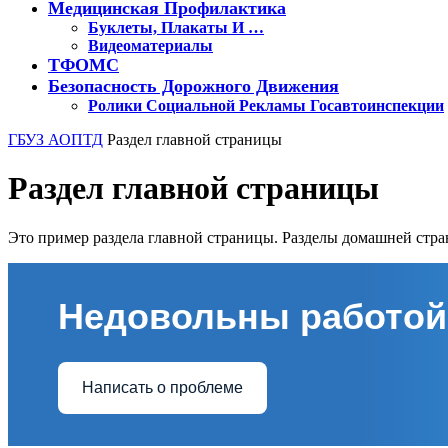
Медицинская Профилактика
Буклеты, Плакаты И …
Видеоматериалы
ТФОМС
Безопасность Дорожного Движения
Ролики Социальной Рекламы Госавтоинспекции
Кнопка
ГБУЗ АОПТД
Раздел главной страницы
Закрыть
Раздел главной страницы
Это пример раздела главной страницы. Разделы домашней стр
Недовольны работой
Написать о проблеме