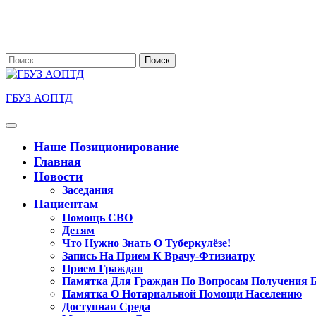
Перейти
к
содержимому
Поиск
по:
ГБУЗ АОПТД
Кнопка
Открыть
Наше Позиционирование
Главная
Новости
Заседания
Пациентам
Помощь СВО
Детям
Что Нужно Знать О Туберкулёзе!
Запись На Прием К Врачу-Фтизиатру
Прием Граждан
Памятка Для Граждан По Вопросам Получения 
Памятка О Нотариальной Помощи Населению
Доступная Среда