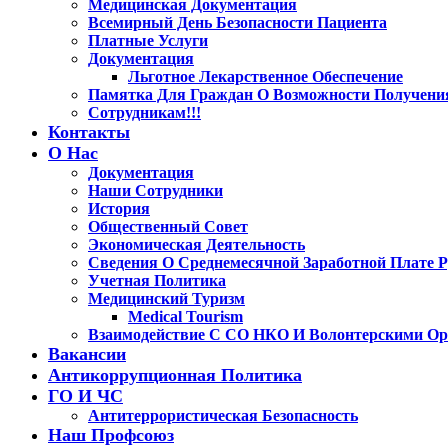
Медицинская Документация
Всемирный День Безопасности Пациента
Платные Услуги
Документация
Льготное Лекарственное Обеспечение
Памятка Для Граждан О Возможности Получени
Сотрудникам!!!
Контакты
О Нас
Документация
Наши Сотрудники
История
Общественный Совет
Экономическая Деятельность
Сведения О Среднемесячной Заработной Плате Р
Учетная Политика
Медицинский Туризм
Medical Tourism
Взаимодействие С СО НКО И Волонтерскими Ор
Вакансии
Антикоррупционная Политика
ГО И ЧС
Антитеррористическая Безопасность
Наш Профсоюз