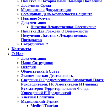
Памятка О Нотариальной Помощи Населению
Доступная Среда
Медицинская Документация
Всемирный День Безопасности Пациента
Платные Услуги
Документация
Льготное Лекарственное Обеспечение
Памятка Для Граждан О Возможности
Получения Льготных Лекарственных
Препаратов
Сотрудникам!!!
Контакты
О Нас
Документация
Наши Сотрудники
История
Общественный Совет
Экономическая Деятельность
Сведения О Среднемесячной Заработной Плате
Руководителей, Их Заместителей И Главных
Бухгалтеров Территориального Фонда,
Учреждений И Предприятий
Учетная Политика
Медицинский Туризм
Medical Tourism