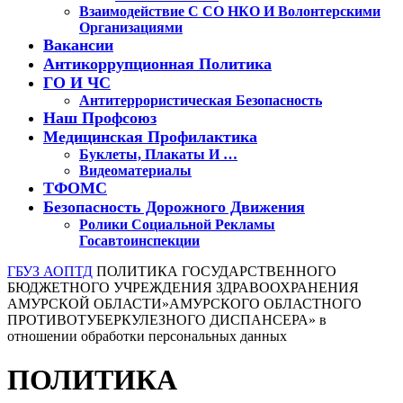
Взаимодействие С СО НКО И Волонтерскими
Организациями
Вакансии
Антикоррупционная Политика
ГО И ЧС
Антитеррористическая Безопасность
Наш Профсоюз
Медицинская Профилактика
Буклеты, Плакаты И …
Видеоматериалы
ТФОМС
Безопасность Дорожного Движения
Ролики Социальной Рекламы
Госавтоинспекции
Кнопка
ГБУЗ АОПТД
ПОЛИТИКА ГОСУДАРСТВЕННОГО
Закрыть
БЮДЖЕТНОГО УЧРЕЖДЕНИЯ ЗДРАВООХРАНЕНИЯ
АМУРСКОЙ ОБЛАСТИ»АМУРСКОГО ОБЛАСТНОГО
ПРОТИВОТУБЕРКУЛЕЗНОГО ДИСПАНСЕРА» в
отношении обработки персональных данных
ПОЛИТИКА