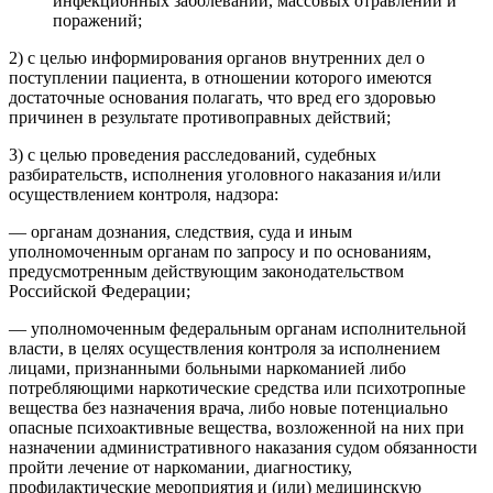
инфекционных заболеваний, массовых отравлений и
поражений;
2) с целью информирования органов внутренних дел о
поступлении пациента, в отношении которого имеются
достаточные основания полагать, что вред его здоровью
причинен в результате противоправных действий;
3) с целью проведения расследований, судебных
разбирательств, исполнения уголовного наказания и/или
осуществлением контроля, надзора:
— органам дознания, следствия, суда и иным
уполномоченным органам по запросу и по основаниям,
предусмотренным действующим законодательством
Российской Федерации;
— уполномоченным федеральным органам исполнительной
власти, в целях осуществления контроля за исполнением
лицами, признанными больными наркоманией либо
потребляющими наркотические средства или психотропные
вещества без назначения врача, либо новые потенциально
опасные психоактивные вещества, возложенной на них при
назначении административного наказания судом обязанности
пройти лечение от наркомании, диагностику,
профилактические мероприятия и (или) медицинскую