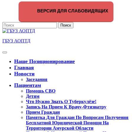
Перейти
к
ВЕРСИЯ ДЛЯ СЛАБОВИДЯЩИХ
содержимому
Поиск
по:
ГБУЗ АОПТД
Кнопка
Открыть
Наше Позиционирование
Главная
Новости
Заседания
Пациентам
Помощь СВО
Детям
Что Нужно Знать О Туберкулёзе!
Запись На Прием К Врачу-Фтизиатру
Прием Граждан
Памятка Для Граждан По Вопросам Получения
Бесплатной Юридической Помощи На
Территории Амурской Области