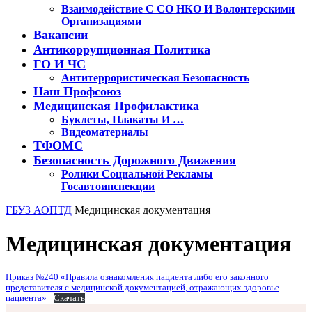
Взаимодействие С СО НКО И Волонтерскими
Организациями
Вакансии
Антикоррупционная Политика
ГО И ЧС
Антитеррористическая Безопасность
Наш Профсоюз
Медицинская Профилактика
Буклеты, Плакаты И …
Видеоматериалы
ТФОМС
Безопасность Дорожного Движения
Ролики Социальной Рекламы
Госавтоинспекции
Кнопка
ГБУЗ АОПТД
Медицинская документация
Закрыть
Медицинская документация
Приказ №240 «Правила ознакомления пациента либо его законного
представителя с медицинской документацией, отражающих здоровье
пациента»
Скачать