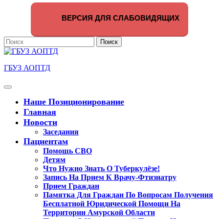
Перейти
к
ВЕРСИЯ ДЛЯ СЛАБОВИДЯЩИХ
содержимому
Поиск
по:
ГБУЗ АОПТД
Кнопка
Открыть
Наше Позиционирование
Главная
Новости
Заседания
Пациентам
Помощь СВО
Детям
Что Нужно Знать О Туберкулёзе!
Запись На Прием К Врачу-Фтизиатру
Прием Граждан
Памятка Для Граждан По Вопросам Получения
Бесплатной Юридической Помощи На
Территории Амурской Области