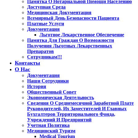
Памятка О Нотариальной Помощи Населению
Доступная Среда
Медицинская Документация
Всемирный День Безопасности Пациента
Платные Услуги
Документация
Льготное Лекарственное Обеспечение
Памятка Для Граждан О Возможности
Получения Льготных Лекарственных
Препаратов
Сотрудникам!!!
Контакты
О Нас
Документация
Наши Сотрудники
История
Общественный Совет
Экономическая Деятельность
Сведения О Среднемесячной Заработной Плате
Руководителей, Их Заместителей И Главных
Бухгалтеров Территориального Фонда,
Учреждений И Предприятий
Учетная Политика
Медицинский Туризм
Medical Tourism