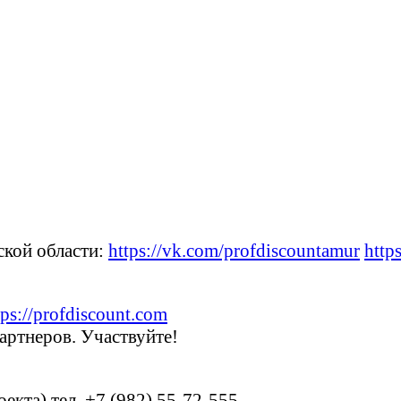
кой области:
https://vk.com/profdiscountamur
http
tps://profdiscount.com
артнеров. Участвуйте!
кта) тел. +7 (982) 55-72-555