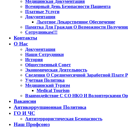
Медицинская Документация
Всемирный День Безопасности Пациента
Платные Услуги
Документация
Льготное Лекарственное Обеспечение
Памятка Для Граждан О Возможности Получени
Сотрудникам!!!
Контакты
О Нас
Документация
Наши Сотрудники
История
Общественный Совет
Экономическая Деятельность
Сведения О Среднемесячной Заработной Плате Р
Учетная Политика
Медицинский Туризм
Medical Tourism
Взаимодействие С СО НКО И Волонтерскими Ор
Вакансии
Антикоррупционная Политика
ГО И ЧС
Антитеррористическая Безопасность
Наш Профсоюз