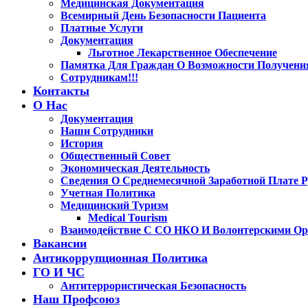
Медицинская Документация
Всемирный День Безопасности Пациента
Платные Услуги
Документация
Льготное Лекарственное Обеспечение
Памятка Для Граждан О Возможности Получени
Сотрудникам!!!
Контакты
О Нас
Документация
Наши Сотрудники
История
Общественный Совет
Экономическая Деятельность
Сведения О Среднемесячной Заработной Плате Р
Учетная Политика
Медицинский Туризм
Medical Tourism
Взаимодействие С СО НКО И Волонтерскими Ор
Вакансии
Антикоррупционная Политика
ГО И ЧС
Антитеррористическая Безопасность
Наш Профсоюз