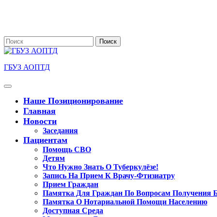
Перейти
к
содержимому
Поиск
по:
ГБУЗ АОПТД
Кнопка
Открыть
Наше Позиционирование
Главная
Новости
Заседания
Пациентам
Помощь СВО
Детям
Что Нужно Знать О Туберкулёзе!
Запись На Прием К Врачу-Фтизиатру
Прием Граждан
Памятка Для Граждан По Вопросам Получения 
Памятка О Нотариальной Помощи Населению
Доступная Среда