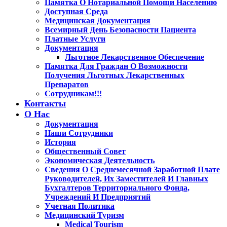
Памятка О Нотариальной Помощи Населению
Доступная Среда
Медицинская Документация
Всемирный День Безопасности Пациента
Платные Услуги
Документация
Льготное Лекарственное Обеспечение
Памятка Для Граждан О Возможности
Получения Льготных Лекарственных
Препаратов
Сотрудникам!!!
Контакты
О Нас
Документация
Наши Сотрудники
История
Общественный Совет
Экономическая Деятельность
Сведения О Среднемесячной Заработной Плате
Руководителей, Их Заместителей И Главных
Бухгалтеров Территориального Фонда,
Учреждений И Предприятий
Учетная Политика
Медицинский Туризм
Medical Tourism