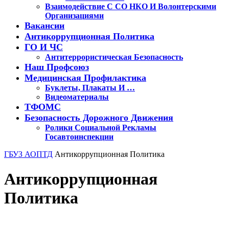
Взаимодействие С СО НКО И Волонтерскими
Организациями
Вакансии
Антикоррупционная Политика
ГО И ЧС
Антитеррористическая Безопасность
Наш Профсоюз
Медицинская Профилактика
Буклеты, Плакаты И …
Видеоматериалы
ТФОМС
Безопасность Дорожного Движения
Ролики Социальной Рекламы
Госавтоинспекции
Кнопка
ГБУЗ АОПТД
Антикоррупционная Политика
Закрыть
Антикоррупционная
Политика