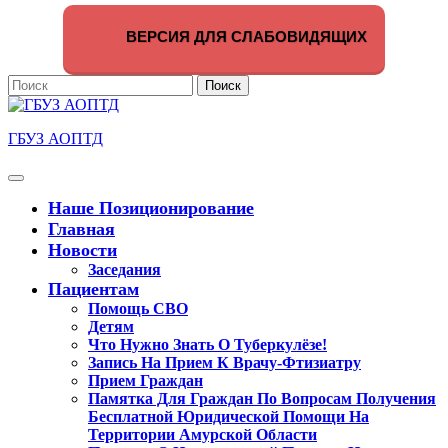
Перейти
к
ВЕРСИЯ ДЛЯ СЛАБОВИДЯЩИХ
содержимому
Поиск
по:
ГБУЗ АОПТД
Кнопка
Открыть
Наше Позиционирование
Главная
Новости
Заседания
Пациентам
Помощь СВО
Детям
Что Нужно Знать О Туберкулёзе!
Запись На Прием К Врачу-Фтизиатру
Прием Граждан
Памятка Для Граждан По Вопросам Получения
Бесплатной Юридической Помощи На
Территории Амурской Области